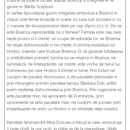
scaune sa judece lumea; așadar Biserica si imaginea ei, le
găsim in Sfântă Scriptura .
In cartea Apocalipsa găsim imaginea simbolica a Bisericii in
chipul unei femei învăluita in soare, cu luna sub picioare si cu
o cununa de douăsprezece stele pe cap (Apoc.12,1-2). De ce
este Biserica reprezentata ca o femeie? Femeia este cea care
naște prunci si ii creste, se ocupa de educația lor, iar Biserica
ne naște duhovnicește si ne creste, in lumina învățăturii lui
Hristos, soarele care învăluie Biserica. El se găsește totdeauna
si pretutindeni prezent, lumina lui se revarsă in Biserica, ne
luminează, ne înțelepțește, ne creste; este vorba de harul lui
Dumnezeu pe care Hristos îl trimite in lume. Prin botez ne
curățim de păcatul strămoșesc si de păcatele personale si
prin mirungere primim pecetea harului Sfantului Duh; astfel
avem nașterea duhovniceasca prin Biserică. Prin rugaciune se
iarta pacatele mici, ne apropiem de Dumnezeu, prin
spovedanie se iartă pacatele mari, ne curațim de păcate, prin
impartașanie ne unim cu Hristos si se sfințește viața noastră.
Parintele Arhimandrit Mina Dobzeu a trecut la cele vesnice pe
7 iunie 2018, la ora 14:55, in chilia sa de la manastirea „Sfintii