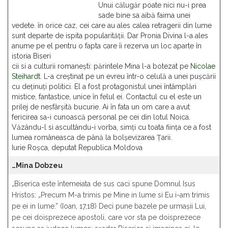
Unui călugăr poate nici nu-i prea
sade bine sa aibă faima unei
vedete. în orice caz, cei care au ales calea retragerii din lume
sunt departe de ispita popularității. Dar Pronia Divina l-a ales
anume pe el pentru o fapta care îi rezerva un loc aparte în
istoria Biseri
cii si a culturii romanești: părintele Mina l-a botezat pe
Nicolae
Steihardt.
L-a creștinat pe un evreu într-o celulă a unei pușcării
cu deținuți politici. El a fost protagonistul unei întâmplări
mistice, fantastice, unice în felul ei. Contactul cu el este un
prilej de nesfârșită bucurie. Ai în fata un om care a avut
fericirea sa-i cunoască personal pe cei din lotul Noica.
Văzându-l si ascultându-i vorba, simți cu toata ființa ce a fost
lumea româneasca de până la bolșevizarea Țarii.
Iurie Roșca, deputat Republica Moldova
…Mina Dobzeu
„Biserica este întemeiata de sus caci spune Domnul Isus
Hristos: „Precum M-a trimis pe Mine in lume si Eu i-am trimis
pe ei in lume.” (Ioan, 17,18) Deci pune bazele pe urmașii Lui,
pe cei doisprezece apostoli, care vor sta pe doisprezece