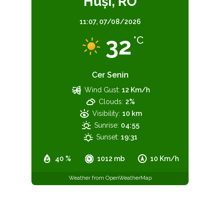
Huşi, RO
11:07,
07/08/2026
32
°C
Cer Senin
Wind Gust:
12 Km/h
Clouds:
2%
Visibility:
10 km
Sunrise:
04:55
Sunset:
19:31
40 %
1012 mb
10 Km/h
Weather from OpenWeatherMap