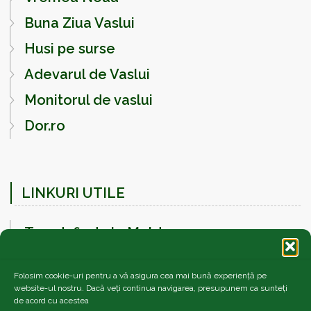
Buna Ziua Vaslui
Husi pe surse
Adevarul de Vaslui
Monitorul de vaslui
Dor.ro
LINKURI UTILE
Trandafir de la Moldova
Ecosalubrizare Prest SRL
Folosim cookie-uri pentru a vă asigura cea mai bună experiență pe
Parcuri Verzi SRL
website-ul nostru. Dacă veți continua navigarea, presupunem ca sunteți
de acord cu acestea
Quasar-Club de robotica