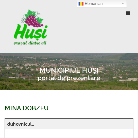
Romanian
Toggl
naviga
MUNICIPIUL HUȘI
portal de prezentare
MINA DOBZEU
duhovnicul…