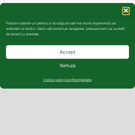
Ecosalubrizare Prest SRL
Parcuri Verzi SRL
Folosim cookie-uri pentru a vă asigura cea mai bună experiență pe
website-ul nostru. Dacă veți continua navigarea, presupunem ca sunteți
Quasar-Club de robotica
de acord cu acestea
Notar Husi
Accept
Creativ MGS
Refuză
Cookie policy
Confidențialitate
Prima pagină
Alexandru Ioan Cuza
Așezare
Carte de
Oaspeți
Cateva cuvinte…
Confidențialitate
Contact
Cookie
policy (EU)
Cultura
Dobzeu
Economie
Etnii
istoria
evreilor huseni
Istorie
Media
Mina
Dobzeu
Muzee
NICOLAE STEINHARDT
Niculaie
Malaxa
Oameni
Personalitati
Religie
Târgul
Trăsniților
Toamna Culturala Huseana
Toponimie
turism
Copyright Creativ MGS - 2020