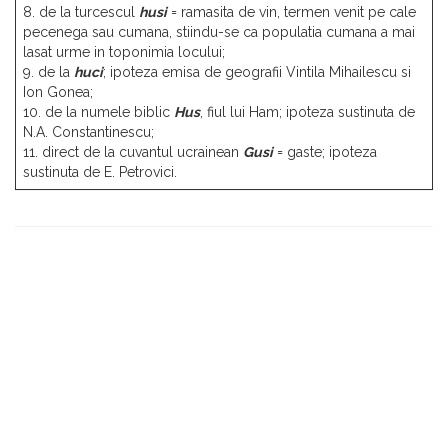
8. de la turcescul
husi
= ramasita de vin, termen venit pe cale
pecenega sau cumana, stiindu-se ca populatia cumana a mai
lasat urme in toponimia locului;
9. de la
huci
; ipoteza emisa de geografii Vintila Mihailescu si
Ion Gonea;
10. de la numele biblic
Hus
, fiul lui Ham; ipoteza sustinuta de
N.A. Constantinescu;
11. direct de la cuvantul ucrainean
Gusi
= gaste; ipoteza
sustinuta de E. Petrovici.