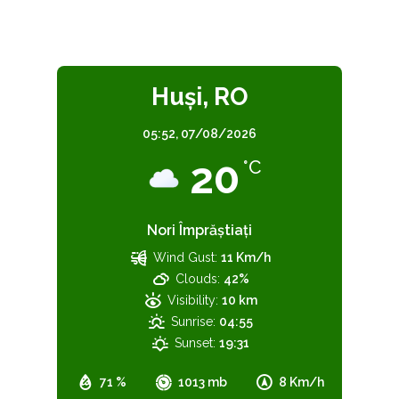
Huşi, RO
05:52,
07/08/2026
20
°C
Nori Împrăștiați
Wind Gust:
11 Km/h
Clouds:
42%
Visibility:
10 km
Sunrise:
04:55
Sunset:
19:31
71 %
1013 mb
8 Km/h