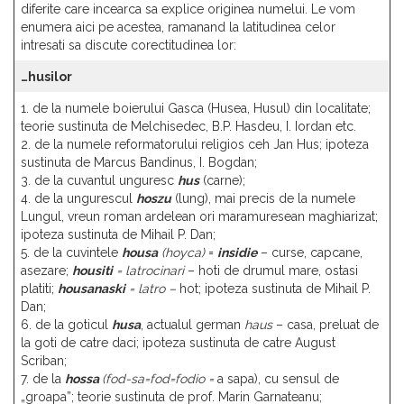
diferite care incearca sa explice originea numelui. Le vom
enumera aici pe acestea, ramanand la latitudinea celor
intresati sa discute corectitudinea lor:
…husilor
1. de la numele boierului Gasca (Husea, Husul) din localitate;
teorie sustinuta de Melchisedec, B.P. Hasdeu, I. Iordan etc.
2. de la numele reformatorului religios ceh Jan Hus; ipoteza
sustinuta de Marcus Bandinus, I. Bogdan;
3. de la cuvantul unguresc
hus
(carne);
4. de la ungurescul
hoszu
(lung), mai precis de la numele
Lungul, vreun roman ardelean ori maramuresean maghiarizat;
ipoteza sustinuta de Mihail P. Dan;
5. de la cuvintele
housa
(hoyca)
=
insidie
– curse, capcane,
asezare;
housiti
= latrocinari
– hoti de drumul mare, ostasi
platiti;
housanaski
= latro –
hot; ipoteza sustinuta de Mihail P.
Dan;
6. de la goticul
husa
, actualul german
haus
– casa, preluat de
la goti de catre daci; ipoteza sustinuta de catre August
Scriban;
7. de la
hossa
(fod-sa=fod=fodio =
a sapa), cu sensul de
„groapa”; teorie sustinuta de prof. Marin Garnateanu;