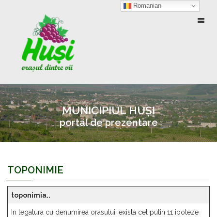
Romanian
Toggl
naviga
MUNICIPIUL HUȘI
portal de prezentare
TOPONIMIE
toponimia..
In legatura cu denumirea orasului, exista cel putin 11 ipoteze