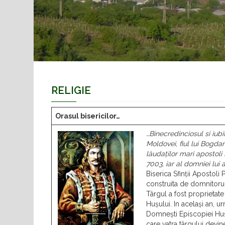
RELIGIE
Orasul bisericilor…
…Binecredinciosul si iub
Moldovei, fiul lui Bogdan
lăudaților mari apostoli 
7003, iar al domniei lui
Biserica Sfinții Apostoli
construita de domnitorul
Târgul a fost proprietat
Hușului. In același an, u
Domnești Episcopiei Huși
care vatra târgului devin