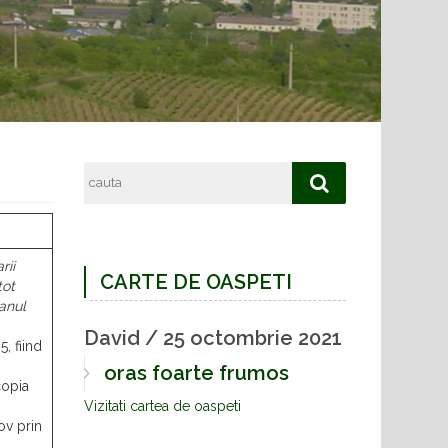
rii
CARTE DE OASPETI
tot
 anul
David
Viorica
/
/
25 octombrie 2021
10 noiembrie
, fiind
2016
oras foarte frumos
copia
Poate cineva sami dea
Vizitati cartea de oaspeti
ov prin
nr te telefon de liceu