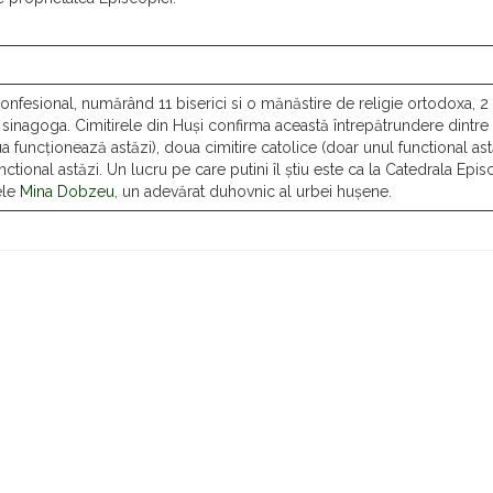
confesional, numărând 11 biserici si o mănăstire de religie ortodoxa, 2
o sinagoga. Cimitirele din Huși confirma această întrepătrundere dintre
oua funcționează astăzi), doua cimitire catolice (doar unul functional astă
tional astăzi. Un lucru pe care putini îl știu este ca la Catedrala Epi
tele
Mina Dobzeu
, un adevărat duhovnic al urbei hușene.