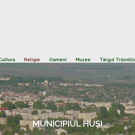
Cultura
Religie
Oameni
Muzee
Târgul Trăsnițil
MUNICIPIUL HUȘI