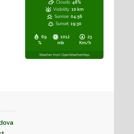
Clouds:
48%
Visibility:
10 km
Sunrise:
04:56
Sunset:
19:30
69
1012
23
%
mb
Km/h
Weather from OpenWeatherMap
ldova