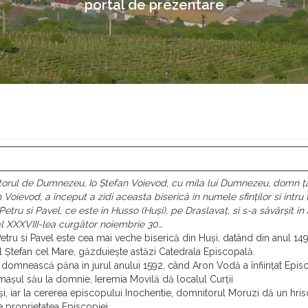
portal de prezentare
itorul de Dumnezeu, Io Ștefan Voievod, cu mila lui Dumnezeu, domn ța
 Voievod, a început a zidi aceasta biserică in numele sfinților si intru 
Petru si Pavel, ce este in Husso (Huși), pe Draslavaț, si s-a săvârșit in
 al XXXVIII-lea curgător noiembrie 30…
 Petru si Pavel este cea mai veche biserică din Huși, datând din anul 1495
 Ștefan cel Mare, găzduiește astăzi Catedrala Episcopală.
e domnească păna in jurul anului 1592, când Aron Vodă a înființat Epis
rmașul său la domnie, Ieremia Movilă dă localul Curții
, iar la cererea episcopului Inochentie, domnitorul Moruzi dă un hris
e proprietatea Episcopiei.