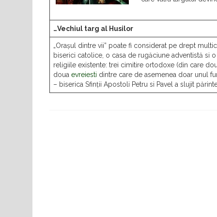
…Vechiul targ al Husilor
„Orașul dintre vii” poate fi considerat pe drept multi
biserici catolice, o casa de rugăciune adventistă si 
religiile existente: trei cimitire ortodoxe (din care d
doua
evreiesti
dintre care de asemenea doar unul func
– biserica Sfinții Apostoli Petru si Pavel a slujit părin