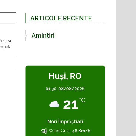
cuza voda bistrta
ARTICOLE RECENTE
Amintiri
zi) si
scopala
Huşi, RO
01:30,
08/08/2026
21
°C
Nori Împrăștiați
Wind Gust:
46 Km/h