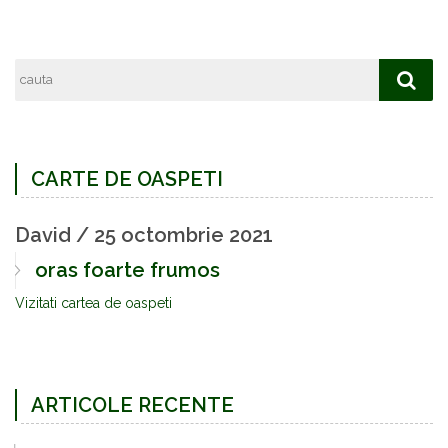
CARTE DE OASPETI
David
Viorica
/
/
25 octombrie 2021
10 noiembrie 2016
oras foarte frumos
Poate cineva sami dea nr te telefon de
liceu cuza voda bistrta
Vizitati cartea de oaspeti
ARTICOLE RECENTE