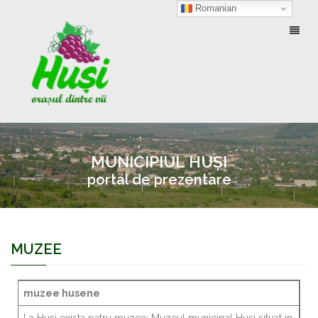
Romanian
Toggl
naviga
MUNICIPIUL HUȘI
portal de prezentare
MUZEE
muzee husene