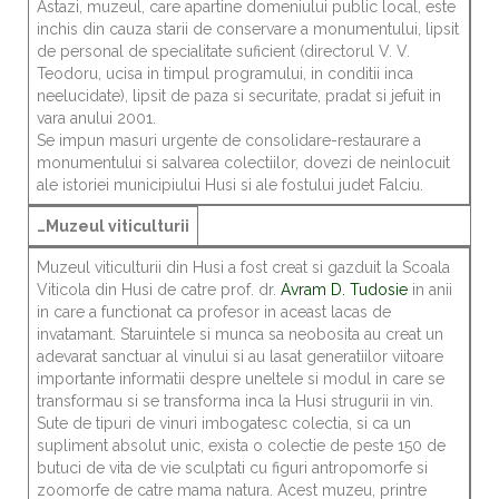
Astazi, muzeul, care apartine domeniului public local, este
inchis din cauza starii de conservare a monumentului, lipsit
de personal de specialitate suficient (directorul V. V.
Teodoru, ucisa in timpul programului, in conditii inca
neelucidate), lipsit de paza si securitate, pradat si jefuit in
vara anului 2001.
Se impun masuri urgente de consolidare-restaurare a
monumentului si salvarea colectiilor, dovezi de neinlocuit
ale istoriei municipiului Husi si ale fostului judet Falciu.
…Muzeul viticulturii
Muzeul viticulturii din Husi a fost creat si gazduit la Scoala
Viticola din Husi de catre prof. dr.
Avram D. Tudosie
in anii
in care a functionat ca profesor in aceast lacas de
invatamant. Staruintele si munca sa neobosita au creat un
adevarat sanctuar al vinului si au lasat generatiilor viitoare
importante informatii despre uneltele si modul in care se
transformau si se transforma inca la Husi strugurii in vin.
Sute de tipuri de vinuri imbogatesc colectia, si ca un
supliment absolut unic, exista o colectie de peste 150 de
butuci de vita de vie sculptati cu figuri antropomorfe si
zoomorfe de catre mama natura. Acest muzeu, printre