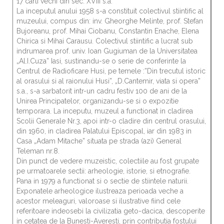
17 carti vechi din sec. XVIII s.a.
La inceputul anului 1958 s-a constituit colectivul stiintific al
muzeului, compus din: inv. Gheorghe Melinte, prof. Stefan
Bujoreanu, prof. Mihai Ciobanu, Constantin Enache, Elena
Chirica si Mihai Carausu. Colectivul stiintific a lucrat sub
indrumarea prof. univ. Ioan Gugiuman de la Universitatea
„Al.I.Cuza” Iasi, sustinandu-se o serie de conferinte la
Centrul de Radioficare Husi, pe temele :”Din trecutul istoric
al orasului si al raionului Husi”, „D.Cantemir, viata si opera”
s.a., s-a sarbatorit intr-un cadru festiv 100 de ani de la
Unirea Principatelor, organizandu-se si o expozitie
temporara. La inceputu, muzeul a functionat in cladirea
Scolii Generale Nr.3, apoi intr-o cladire din centrul orasului,
din 1960, in cladirea Palatului Episcopal, iar din 1983 in
Casa „Adam Mitache” situata pe strada (azi) General
Teleman nr.8.
Din punct de vedere muzeistic, colectiile au fost grupate
pe urmatoarele sectii: arheologie, istorie, si etnografie.
Pana in 1979 a functionat si o sectie de stiintele naturii.
Exponatele arheologice ilustreaza perioada veche a
acestor meleaguri, valoroase si ilustrative fiind cele
referitoare indeosebi la civilizatia geto-dacica, descoperite
in cetatea de la Bunesti-Averesti, prin contributia fostului