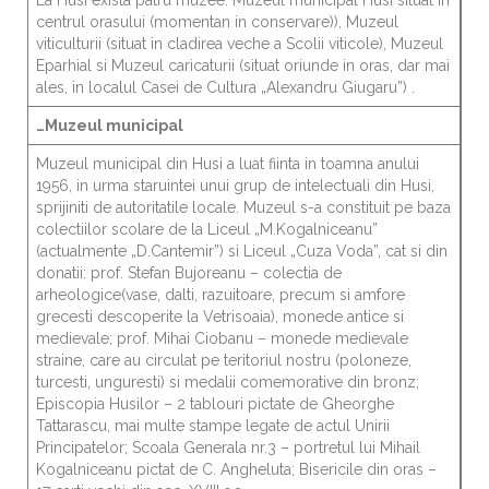
La Husi exista patru muzee: Muzeul municipal Husi situat in
centrul orasului (momentan in conservare)), Muzeul
viticulturii (situat in cladirea veche a Scolii viticole), Muzeul
Eparhial si Muzeul caricaturii (situat oriunde in oras, dar mai
ales, in localul Casei de Cultura „Alexandru Giugaru”) .
…Muzeul municipal
Muzeul municipal din Husi a luat fiinta in toamna anului
1956, in urma staruintei unui grup de intelectuali din Husi,
sprijiniti de autoritatile locale. Muzeul s-a constituit pe baza
colectiilor scolare de la Liceul „M.Kogalniceanu”
(actualmente „D.Cantemir”) si Liceul „Cuza Voda”, cat si din
donatii: prof. Stefan Bujoreanu – colectia de
arheologice(vase, dalti, razuitoare, precum si amfore
grecesti descoperite la Vetrisoaia), monede antice si
medievale; prof. Mihai Ciobanu – monede medievale
straine, care au circulat pe teritoriul nostru (poloneze,
turcesti, unguresti) si medalii comemorative din bronz;
Episcopia Husilor – 2 tablouri pictate de Gheorghe
Tattarascu, mai multe stampe legate de actul Unirii
Principatelor; Scoala Generala nr.3 – portretul lui Mihail
Kogalniceanu pictat de C. Angheluta; Bisericile din oras –