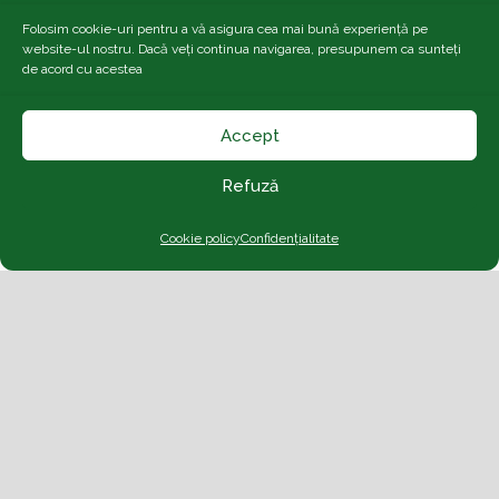
42 %
1013 mb
19 Km/h
Folosim cookie-uri pentru a vă asigura cea mai bună experiență pe
website-ul nostru. Dacă veți continua navigarea, presupunem ca sunteți
Weather from OpenWeatherMap
de acord cu acestea
Accept
Refuză
Cookie policy
Confidențialitate
ADMINISTRATIE
Primaria Municipiului Huși
Servicii online Primaria Huși
Consiliul Local
Casa de Cultură
Contact