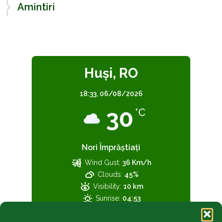
Amintiri
Huşi, RO
18:33,
06/08/2026
30
°C
Nori Împrăștiați
Wind Gust:
36 Km/h
Clouds:
45%
Visibility:
10 km
Sunrise:
04:53
Sunset:
19:33