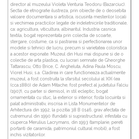
director al muzeului Violeta Venturia Teodoru (Bazarciuc).
Sectia de etnografie ilustreza, prin obiecte de o deosebita
valoare documentara si artistica, iscusinta mesterilor locali
si vechimea practicilor legate de indeletnicirile traditionale,
ca: agricultura, viticultura, albinaritul. Industria casnica
textila, bogat reprezentata prin colectia de scoarte,
stergare, costume, ca si pastrarea si perfectionarea unor
modele si tehnici de lucru, precum si varietatea coloristica
a acestor exponate. Muzeul din Husi mai dispune si de o
colectie de arta plastica, cu lucrari semnate de Gheorghe
Tattarascu, Otto Brice, C. Angheluta, Adina Paula Moscu,
Viorel Husi, s.a. Cladirea in care functioneaza actualmente
muzeul, a fost construita la sfarsitul secolului al XIX-lea
(cca.1880) de Adam Mitache, fost prefect al judetului Falciu
(1907), cu parter si demisol, in stil ecleptic, bogat
ornamentata cu stuc, la exterior si interior, fosta locuinta si
palat administrativ, inscrisa in Lista Monumentelor de
Arhitectura din 1992, la pozitia 38 B 0146, grav afectata de
cutremurul din 1990 (fundatii si suprastructura), infestata cu
ciuperca Merulius Lacrymans, din 1993 (tamplarie, pereti
portanti de caramida, patrimoniul cultural mobil), a fost
inchis vizitatorilor.